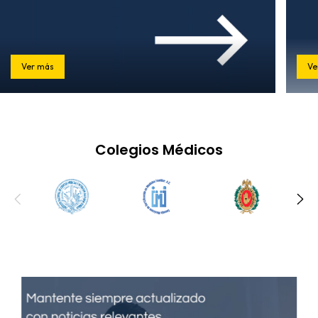
Ver más
Ve
Colegios Médicos