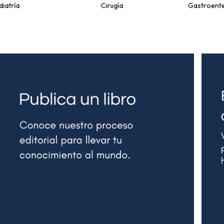
diatría
Cirugía
Gastroente