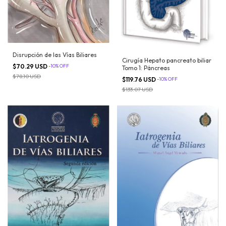
Disrupción de las Vías Biliares
Cirugía Hepato pancreato biliar
$70.29 USD
-
10
%
OFF
Tomo 1: Páncreas
$78.10 USD
$119.76 USD
-
10
%
OFF
$133.07 USD