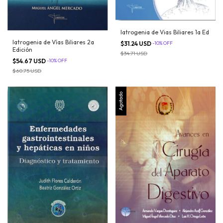
Iatrogenia de Vias Biliares 1a Ed
Iatrogenia de Vías Biliares 2a
$31.24 USD
-
10
%
OFF
Edición
$34.71 USD
$54.67 USD
-
10
%
OFF
$60.75 USD
Agotado