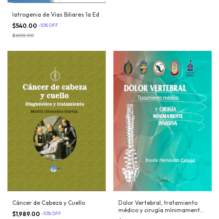
Iatrogenia de Vias Biliares 1a Ed
$540.00
-
10
%
OFF
$600.00
Cáncer de Cabeza y Cuello
Dolor Vertebral, tratamiento
médico y cirugía mínimamente
$1,989.00
-
10
%
OFF
invasiva