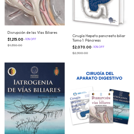
Disrupción de las Vías Biliares
Cirugía Hepato pancreato biliar
$1,215.00
-
10
%
OFF
Tomo 1: Páncreas
$1,350.00
$2,070.00
-
10
%
OFF
$2,300.00