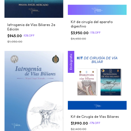
Kit de cirugía del aparato
Iatrogenia de Vías Biliares 2a
digestivo
Edición
$3,950.00
-
11
%
OFF
$945.00
-
10
%
OFF
$4,450.00
$1,050.00
Envío gratis
Kit de Cirugía de Vías Biliares
$1,990.00
-
17
%
OFF
$2,400.00