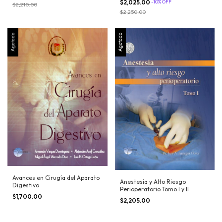
$2,025.00
-
10
%
OFF
$2,210.00
$2,250.00
Agotado
Agotado
Avances en Cirugía del Aparato
Anestesia y Alto Riesgo
Digestivo
Perioperatorio Tomo I y II
$1,700.00
$2,205.00