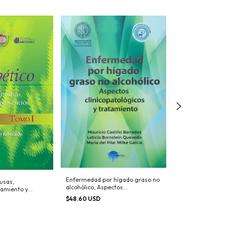
Tratamiento del
Enfermedad por hígado graso no
ausas,
Diabético con In
alcohólico, Aspectos
tamiento y
$64.80 USD
clinicopatológicos y tratamiento
$48.60 USD