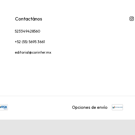
Contactános
523349428560
+52 (55) 5695 3661
editorial@corinter.mx
Opciones de envío