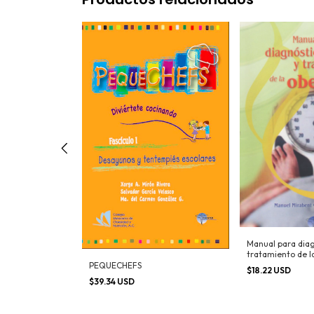
Manual para diag
Paciente
tratamiento de l
ulina
PEQUECHEFS
$18.22 USD
$39.34 USD