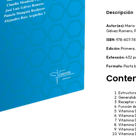
Descripción
Autor(es):
Mario 
Gálvez Romero, P
ISBN:
978-607-76
Edición:
Primera,
Extensión:
432 p
Formato:
Pasta 
Conten
Estructura
Generalida
Receptor 
Función d
Vitamina 
Vitamina 
Vitamina D
Vitamina 
Vitamina D
Vitamina 