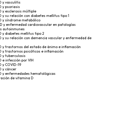
 y vasculitis
 y psoriasis
 y esclerosis múltiple
 y su relación con diabetes mellitus tipo 1
D y síndrome metabólico
 D y enfermedad cardiovascular en patologías
s autoinmunes
 y diabetes mellitus tipo 2
D y su relación con demencia vascular y enfermedad de
 y trastornos del estado de ánimo e inflamación
 y trastornos psicóticos e inflamación
D y tuberculosis
 e infección por VIH
D y COVID-19
D y cáncer
D y enfermedades hematológicas
ación de vitamina D