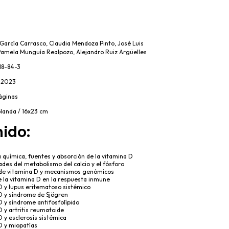
García Carrasco, Claudia Mendoza Pinto, José Luis
amela Munguía Realpozo, Alejandro Ruiz Argüelles
18-84-3
 2023
áginas
blanda / 16x23 cm
ido:
 química, fuentes y absorción de la vitamina D
des del metabolismo del calcio y el fósforo
de vitamina D y mecanismos genómicos
e la vitamina D en la respuesta inmune
D y lupus eritematoso sistémico
D y síndrome de Sjögren
 y síndrome antifosfolípido
D y artritis reumatoide
 y esclerosis sistémica
D y miopatías