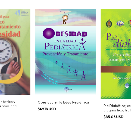
nóstico y
Obesidad en la Edad Pediátrica
Pie Diabético; c
a obesidad
$49.18 USD
diagnóstico, tra
prevención
$85.05 USD