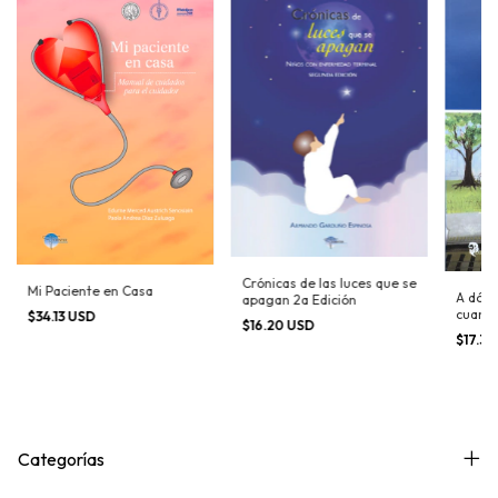
Crónicas de las luces que se
Mi Paciente en Casa
A dónd
apagan 2a Edición
cuand
$34.13 USD
$16.20 USD
$17.3
Categorías