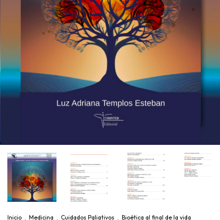
Inicio
.
Medicina
.
Cuidados Paliativos
.
Bioética al final de la vida