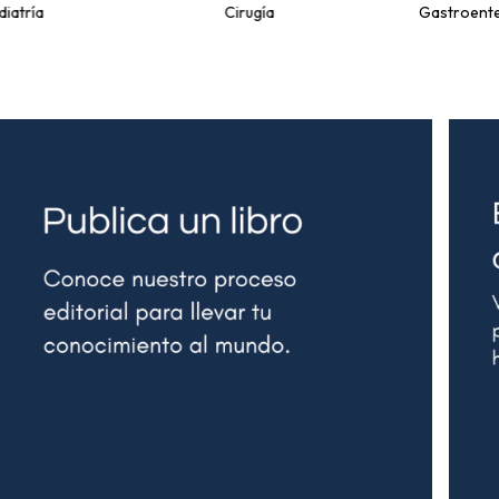
diatría
Cirugía
Gastroente