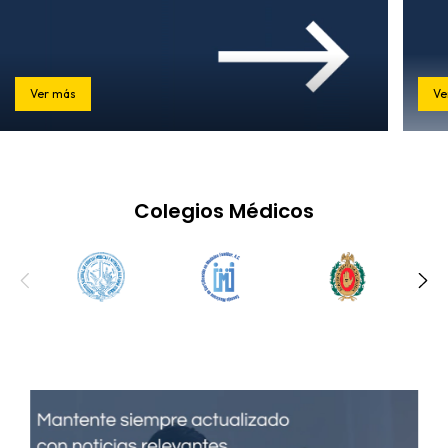
Ver más
Ve
Colegios Médicos