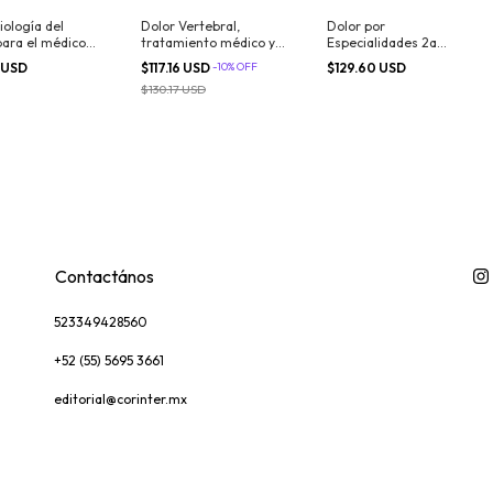
ología del
Dolor Vertebral,
Dolor por
para el médico
tratamiento médico y
Especialidades 2a
mer contacto
cirugía mínimamente
Edición
 USD
$117.16 USD
-
10
%
OFF
$129.60 USD
invasiva
$130.17 USD
Contactános
523349428560
+52 (55) 5695 3661
editorial@corinter.mx