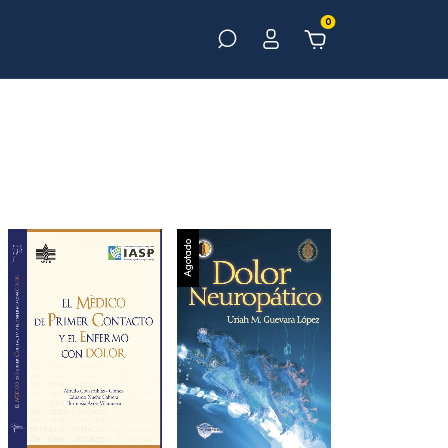
0
Agotado