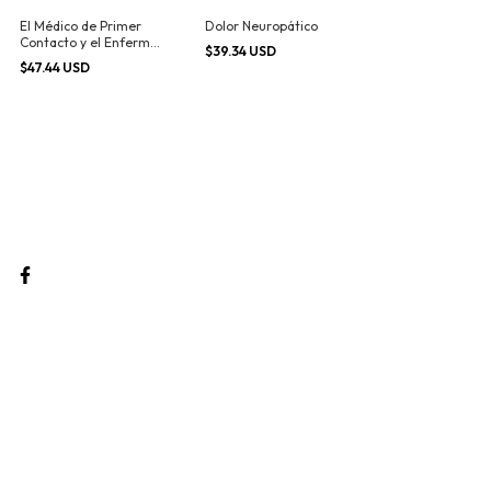
El Médico de Primer
Dolor Neuropático
Contacto y el Enfermo
$39.34 USD
con Dolor
$47.44 USD