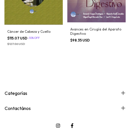
Avances en Cirugía del Aparato
Cáncer de Cabeza y Cuello
Digestivo
$115.07 USD
-
10
%
OFF
$98.35 USD
$127.86 USD
Categorías
Contactános