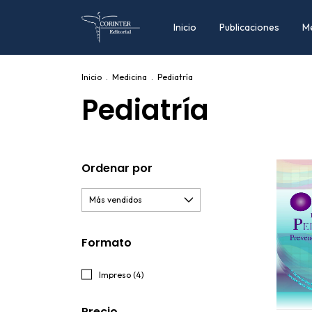
Inicio
Publicaciones
M
Inicio
.
Medicina
.
Pediatría
Pediatría
Ordenar por
Formato
Impreso (4)
Precio