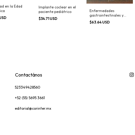
ad en la Edad
Implante coclear en el
Enfermedades
ica
paciente pediátrico
gastrointestinales y
 USD
$34.71 USD
hepáticas en niños
$63.64 USD
Contactános
523349428560
+52 (55) 5695 3661
editorial@corinter.mx