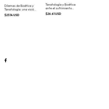
Tanatología y Bioética:
Dilemas de Bioética y
ante el sufrimiento
Tanatología: una visión
humano
complementaria
$26.61 USD
$23.14 USD