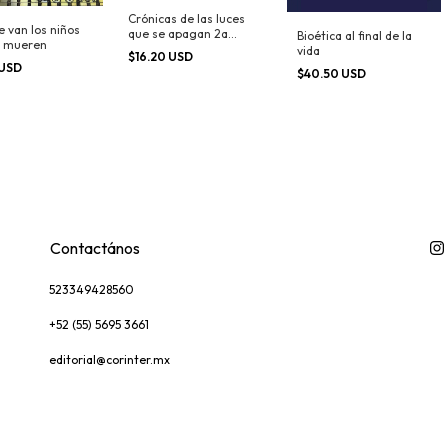
Crónicas de las luces
 van los niños
que se apagan 2a
Bioética al final de la
 mueren
Edición
vida
$16.20 USD
 USD
$40.50 USD
Contactános
523349428560
+52 (55) 5695 3661
editorial@corinter.mx