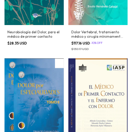
Neurobiología del Dolor, para el
Dolor Vertebral, tratamiento
médico de primer contacto
médico y cirugía mínimamente
invasiva
$28.35 USD
$117.16 USD
-
10
%
OFF
$130.17 USD