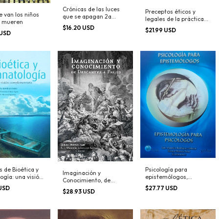
Crónicas de las luces
Preceptos éticos y
 van los niños
que se apagan 2a
legales de la práctica
 mueren
Edición
médica
$16.20 USD
$21.99 USD
 USD
 de Bioética y
Psicología para
Imaginación y
ogía: una visión
epistemólogos,
Conocimiento, de
mentaria
epistemología para
Descartes a Freud
 USD
$27.77 USD
$28.93 USD
psicólogos