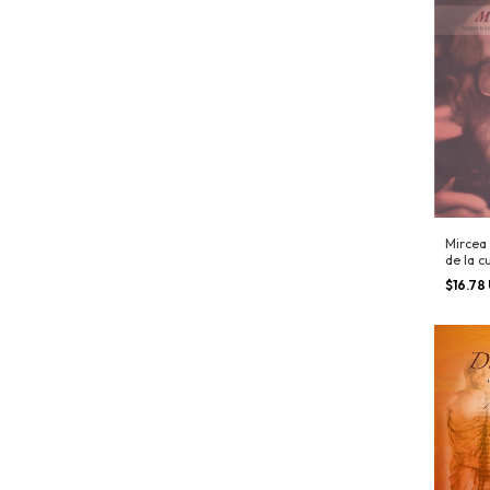
Mircea 
de la c
$16.78