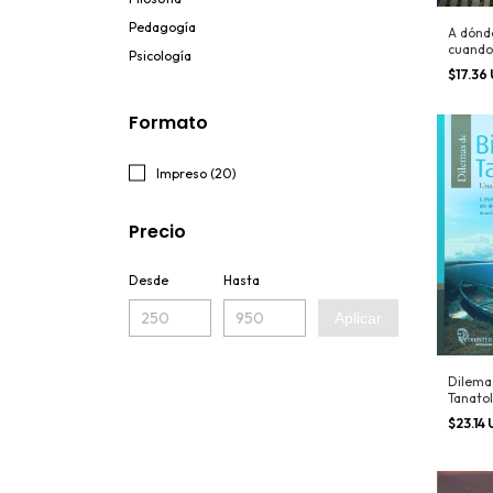
Pedagogía
A dónde
cuando
Psicología
$17.36
Formato
Impreso (20)
Precio
Desde
Hasta
Aplicar
Dilemas
Tanatol
comple
$23.14