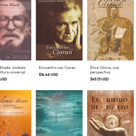
Eliade, símbolo
Encuentro con Cioran
Ética Clínica, una
ultura universal
perspectiva
$14.46 USD
transfuncional
 USD
$45.13 USD