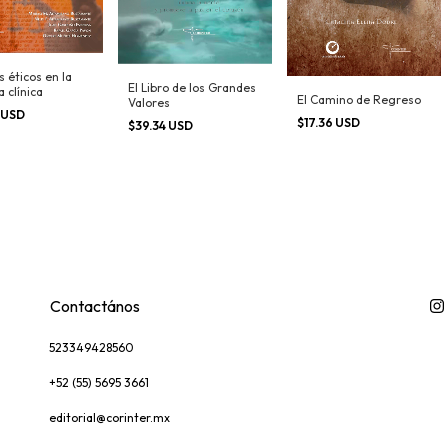
 éticos en la
El Libro de los Grandes
a clínica
El Camino de Regreso
Valores
 USD
$17.36 USD
$39.34 USD
Contactános
523349428560
+52 (55) 5695 3661
editorial@corinter.mx