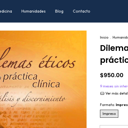
edicina
Humanidades
Blog
Contacto
Inicio
.
Humanid
Dilema
práctic
$950.00
9
meses sin inte
Ver más detal
Formato:
Impres
Impreso