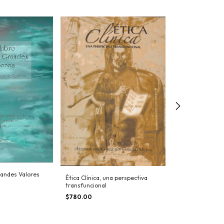
Grandes Valores
Ética Clínica, una perspectiva
Claves éticas p
transfuncional
desacralizado
$780.00
$400.00