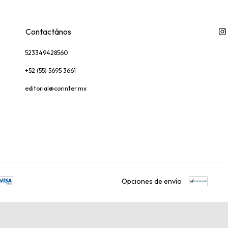
Contactános
523349428560
+52 (55) 5695 3661
editorial@corinter.mx
Opciones de envío