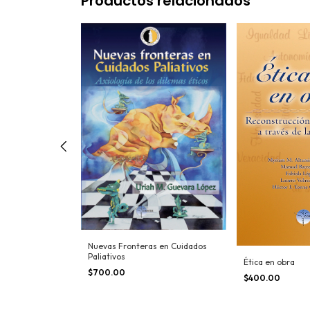
Productos relacionados
ra un mundo
Nuevas Fronteras en Cuidados
Paliativos
Ética en obra
$700.00
$400.00