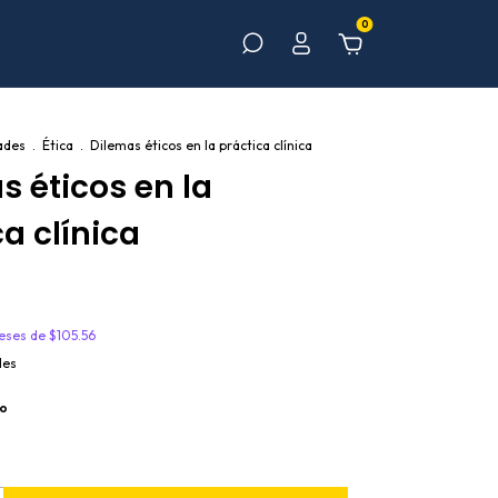
0
ades
.
Ética
.
Dilemas éticos en la práctica clínica
s éticos en la
a clínica
reses de
$105.56
les
o