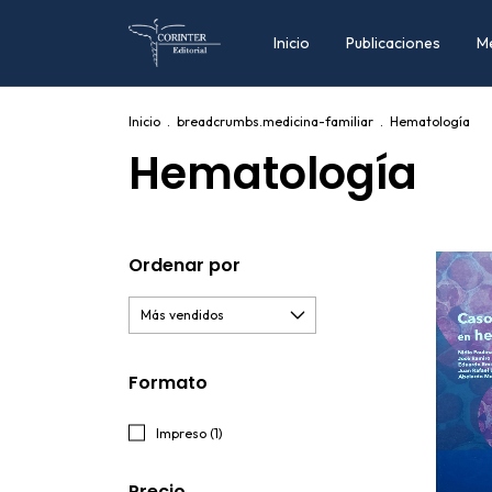
Inicio
Publicaciones
M
Inicio
.
breadcrumbs.medicina-familiar
.
Hematología
Hematología
Ordenar por
Formato
Impreso (1)
Precio