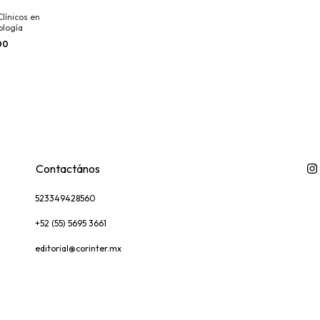
línicos en
logía
00
Contactános
523349428560
+52 (55) 5695 3661
editorial@corinter.mx