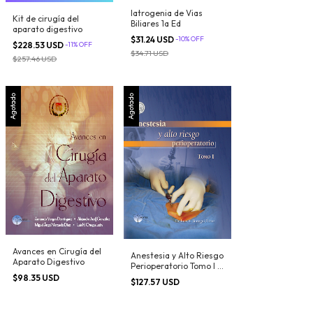
Iatrogenia de Vias
Kit de cirugía del
Biliares 1a Ed
aparato digestivo
$31.24 USD
-
10
%
OFF
$228.53 USD
-
11
%
OFF
$34.71 USD
$257.46 USD
Agotado
Agotado
Avances en Cirugía del
Anestesia y Alto Riesgo
Aparato Digestivo
Perioperatorio Tomo I y
II
$98.35 USD
$127.57 USD