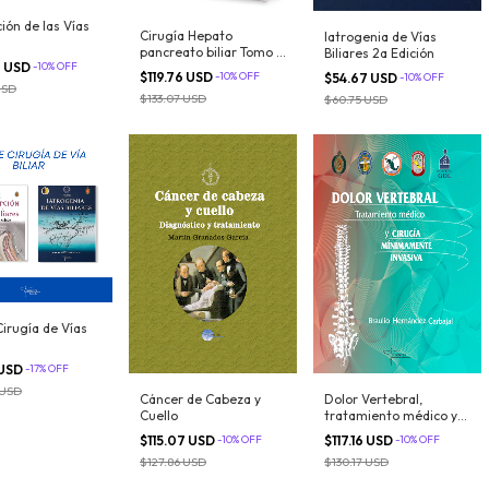
ión de las Vías
Cirugía Hepato
Iatrogenia de Vías
pancreato biliar Tomo 1:
Biliares 2a Edición
9 USD
-
10
%
OFF
Páncreas
$119.76 USD
-
10
%
OFF
$54.67 USD
-
10
%
OFF
USD
$133.07 USD
$60.75 USD
Cirugía de Vías
 USD
-
17
%
OFF
 USD
Cáncer de Cabeza y
Dolor Vertebral,
Cuello
tratamiento médico y
cirugía mínimamente
$115.07 USD
-
10
%
OFF
$117.16 USD
-
10
%
OFF
invasiva
$127.86 USD
$130.17 USD