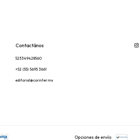
Contactános
523349428560
+52 (55) 5695 3661
editorial@corinter.mx
Opciones de envío