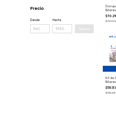
Disrupc
Precio
Biliares
$70.2
Desde
Hasta
$78.10 
Aplicar
Kit de 
Biliares
$115.13
$138.85