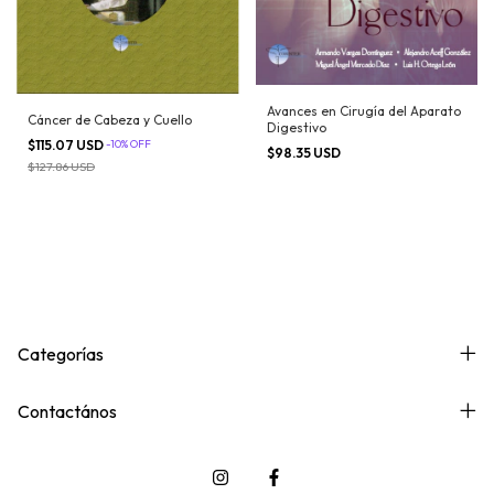
Avances en Cirugía del Aparato
Cáncer de Cabeza y Cuello
Digestivo
$115.07 USD
-
10
%
OFF
$98.35 USD
$127.86 USD
Categorías
Contactános