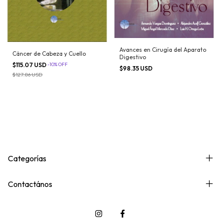
Avances en Cirugía del Aparato
Cáncer de Cabeza y Cuello
Digestivo
$115.07 USD
-
10
%
OFF
$98.35 USD
$127.86 USD
Categorías
Contactános