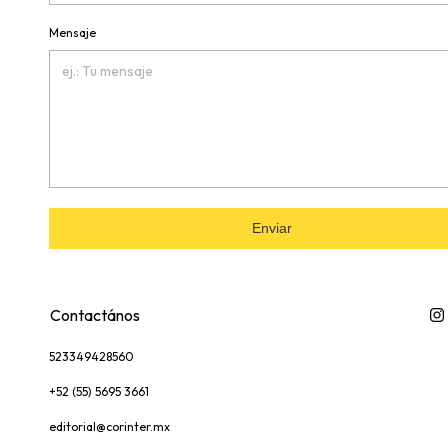
Mensaje
Enviar
Contactános
523349428560
+52 (55) 5695 3661
editorial@corinter.mx