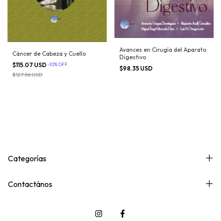
Avances en Cirugía del Aparato
Cáncer de Cabeza y Cuello
Digestivo
$115.07 USD
-
10
%
OFF
$98.35 USD
$127.86 USD
Categorías
Contactános