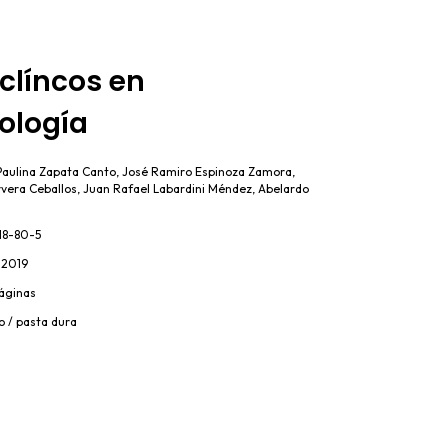
clíncos en
ología
Paulina Zapata Canto, José Ramiro Espinoza Zamora,
vera Ceballos, Juan Rafael Labardini Méndez, Abelardo
18-80-5
 2019
áginas
o / pasta dura