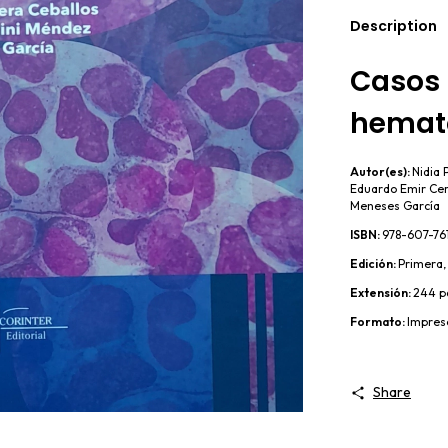
Description
Casos 
hemat
Autor(es):
Nidia 
Eduardo Emir Cer
Meneses García
ISBN:
978-607-76
Edición:
Primera,
Extensión:
244 p
Formato:
Impres
Share