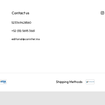
Contact us
523349428560
+52 (55) 5695 3661
editorial@corinter.mx
Shipping Methods