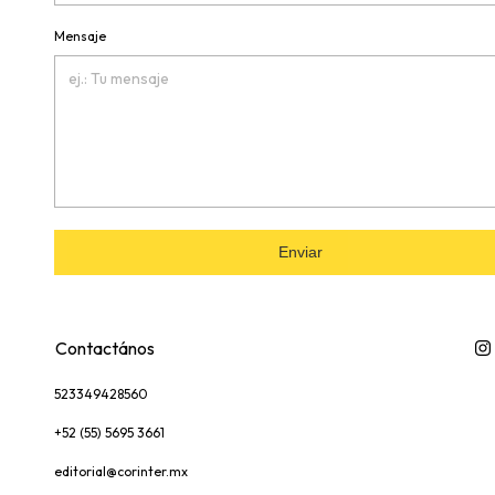
Mensaje
Enviar
Contactános
523349428560
+52 (55) 5695 3661
editorial@corinter.mx